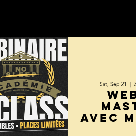
Nos Formations
1 ON 1 Masterclass
Online Mixing Serv
Sat, Sep 21
  |  
WEB
Mas
avec M