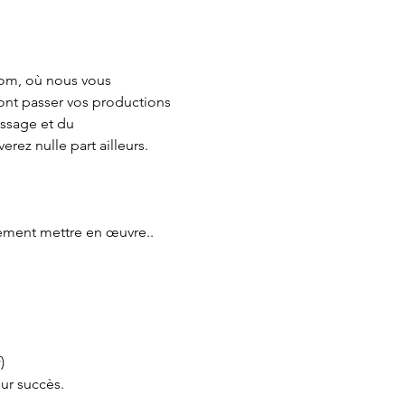
oom, où nous vous 
eront passer vos productions 
ssage et du 
ez nulle part ailleurs.
ement mettre en œuvre..
)
eur succès.