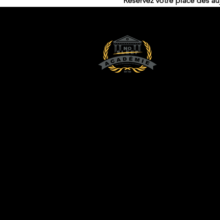
Réservez votre place dès au
Contact
NO SLEEP ACADEMY INC.
Tél: 514-806-1005
Email: nosleepacademy@gmail.co
© 2026 par L'ACADÉMIE NO SLEEP