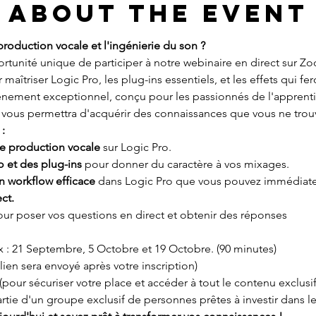
About the event
production vocale et l'ingénierie du son ?
tunité unique de participer à notre webinaire en direct sur Z
 maîtriser Logic Pro, les plug-ins essentiels, et les effets qui f
énement exceptionnel, conçu pour les passionnés de l'apprenti
us permettra d'acquérir des connaissances que vous ne trouver
:
e production vocale
 sur Logic Pro.
o et des plug-ins
 pour donner du caractère à vos mixages.
n workflow efficace
 dans Logic Pro que vous pouvez immédiat
ct.
our poser vos questions en direct et obtenir des réponses
x : 21 Septembre, 5 Octobre et 19 Octobre. (90 minutes)
ien sera envoyé après votre inscription)
 (pour sécuriser votre place et accéder à tout le contenu exclusif
artie d'un groupe exclusif de personnes prêtes à investir dans l