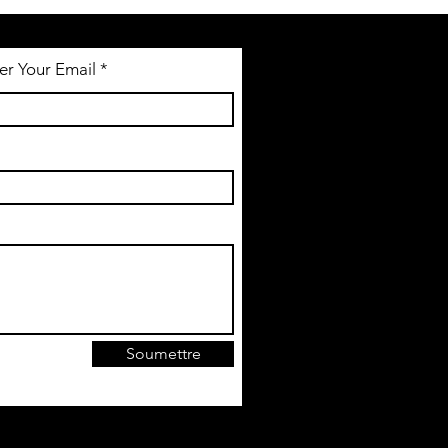
er Your Email
Soumettre