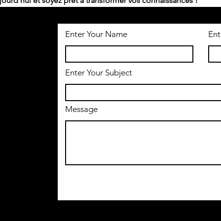
jourd'hui et soyez prêt à transformer vos connaissances !
Enter Your Name
Ent
Enter Your Subject
Message
m
 INC./NO SLEEP ACADEMY INC.