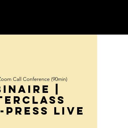
ice
À Propos
Contact
Videos
More
Zoom Call Conference (90min)
INAIRE |
terclass
-Press Live